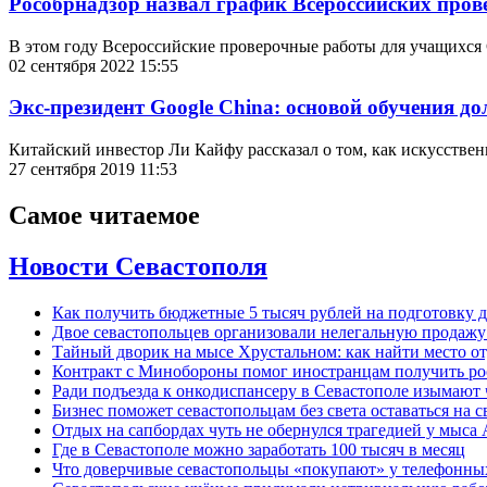
Рособрнадзор назвал график Всероссийских пров
В этом году Всероссийские проверочные работы для учащихся 
02 сентября 2022 15:55
Экс-президент Google China: основой обучения д
Китайский инвестор Ли Кайфу рассказал о том, как искусствен
27 сентября 2019 11:53
Самое читаемое
Новости Севастополя
Как получить бюджетные 5 тысяч рублей на подготовку д
Двое севастопольцев организовали нелегальную продажу
Тайный дворик на мысе Хрустальном: как найти место от
Контракт с Минобороны помог иностранцам получить ро
Ради подъезда к онкодиспансеру в Севастополе изымают 
Бизнес поможет севастопольцам без света оставаться на с
Отдых на сапбордах чуть не обернулся трагедией у мыса
Где в Севастополе можно заработать 100 тысяч в месяц
Что доверчивые севастопольцы «покупают» у телефонн