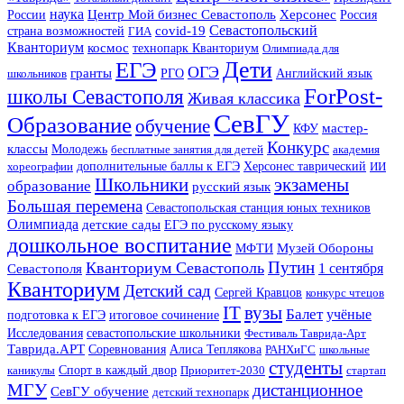
наука
Центр Мой бизнес Севастополь
Херсонес
России
Россия
Севастопольский
covid-19
страна возможностей
ГИА
Кванториум
космос
технопарк Кванториум
Олимпиада для
Дети
ЕГЭ
ОГЭ
гранты
Английский язык
школьников
РГО
ForPost-
школы Севастополя
Живая классика
СевГУ
Образование
обучение
КФУ
мастер-
Конкурс
классы
Молодежь
бесплатные занятия для детей
академия
хореографии
дополнительные баллы к ЕГЭ
Херсонес таврический
ИИ
Школьники
экзамены
образование
русский язык
Большая перемена
Севастопольская станция юных техников
Олимпиада
детские сады
ЕГЭ по русскому языку
дошкольное воспитание
Музей Обороны
МФТИ
Путин
Кванториум Севастополь
Севастополя
1 сентября
Кванториум
Детский сад
Сергей Кравцов
конкурс чтецов
IT
вузы
Балет
учёные
итоговое сочинение
подготовка к ЕГЭ
Исследования
севастопольские школьники
Фестиваль Таврида-Арт
Таврида.АРТ
Соревнования
Алиса Теплякова
РАНХиГС
школьные
студенты
каникулы
Спорт в каждый двор
Приоритет-2030
стартап
МГУ
дистанционное
СевГУ обучение
детский технопарк