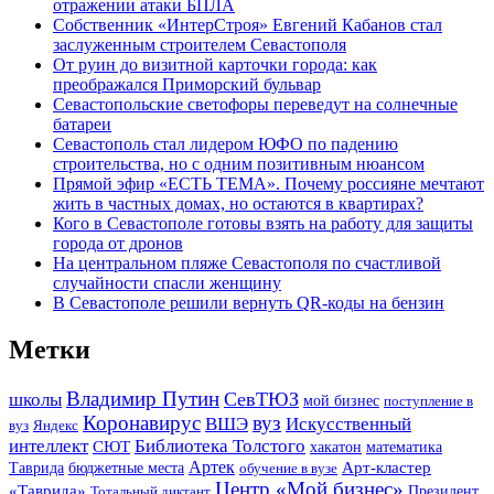
отражении атаки БПЛА
Собственник «ИнтерСтроя» Евгений Кабанов стал
заслуженным строителем Севастополя
От руин до визитной карточки города: как
преображался Приморский бульвар
Севастопольские светофоры переведут на солнечные
батареи
Севастополь стал лидером ЮФО по падению
строительства, но с одним позитивным нюансом
Прямой эфир «ЕСТЬ ТЕМА». Почему россияне мечтают
жить в частных домах, но остаются в квартирах?
Кого в Севастополе готовы взять на работу для защиты
города от дронов
На центральном пляже Севастополя по счастливой
случайности спасли женщину
В Севастополе решили вернуть QR-коды на бензин
Метки
Владимир Путин
СевТЮЗ
школы
мой бизнес
поступление в
Коронавирус
вуз
ВШЭ
Искусственный
вуз
Яндекс
интеллект
Библиотека Толстого
СЮТ
хакатон
математика
Артек
Арт-кластер
Таврида
бюджетные места
обучение в вузе
Центр «Мой бизнес»
«Таврида»
Тотальный диктант
Президент