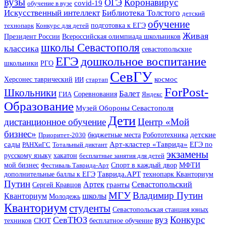
вузы
Коронавирус
ОГЭ
covid-19
обучение в вузе
Искусственный интеллект
Библиотека Толстого
детский
обучение
технопарк
Конкурс для детей
подготовка к ЕГЭ
Живая
Президент России
Всероссийская олимпиада школьников
школы Севастополя
классика
севастопольские
ЕГЭ
дошкольное воспитание
школьники
РГО
СевГУ
космос
Херсонес таврический
ИИ
стартап
ForPost-
Школьники
Балет
Соревнования
ГИА
Яндекс
Образование
Музей Обороны Севастополя
Дети
дистанционное обучение
Центр «Мой
бизнес»
детские
Приоритет-2030
бюджетные места
Робототехника
Арт-кластер «Таврида»
сады
ЕГЭ по
РАНХиГС
Тотальный диктант
экзамены
русскому языку
хакатон
бесплатные занятия для детей
МФТИ
мой бизнес
Фестиваль Таврида-Арт
Спорт в каждый двор
Таврида.АРТ
технопарк Кванториум
дополнительные баллы к ЕГЭ
Путин
Артек
Севастопольский
гранты
Сергей Кравцов
МГУ
Владимир Путин
школы
Кванториум
Молодежь
Кванториум
студенты
Севастопольская станция юных
СевТЮЗ
вуз
Конкурс
СЮТ
техников
бесплатное обучение