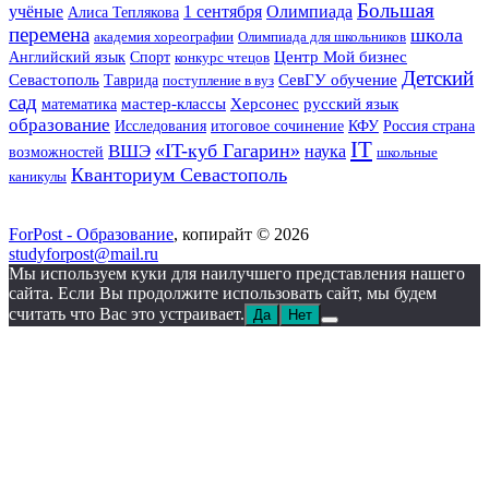
Большая
учёные
1 сентября
Олимпиада
Алиса Теплякова
перемена
школа
академия хореографии
Олимпиада для школьников
Английский язык
Спорт
Центр Мой бизнес
конкурс чтецов
Детский
Севастополь
Таврида
СевГУ обучение
поступление в вуз
сад
мастер-классы
Херсонес
русский язык
математика
образование
Исследования
итоговое сочинение
КФУ
Россия страна
IT
«IT-куб Гагарин»
ВШЭ
наука
возможностей
школьные
Кванториум Севастополь
каникулы
ForPost - Образование
, копирайт © 2026
studyforpost@mail.ru
Мы используем куки для наилучшего представления нашего
сайта. Если Вы продолжите использовать сайт, мы будем
считать что Вас это устраивает.
Да
Нет