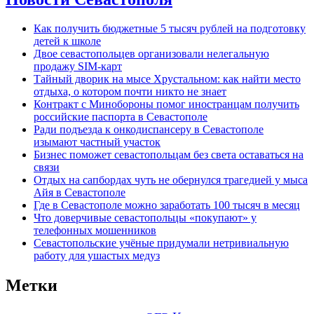
Как получить бюджетные 5 тысяч рублей на подготовку
детей к школе
Двое севастопольцев организовали нелегальную
продажу SIM-карт
Тайный дворик на мысе Хрустальном: как найти место
отдыха, о котором почти никто не знает
Контракт с Минобороны помог иностранцам получить
российские паспорта в Севастополе
Ради подъезда к онкодиспансеру в Севастополе
изымают частный участок
Бизнес поможет севастопольцам без света оставаться на
связи
Отдых на сапбордах чуть не обернулся трагедией у мыса
Айя в Севастополе
Где в Севастополе можно заработать 100 тысяч в месяц
Что доверчивые севастопольцы «покупают» у
телефонных мошенников
Севастопольские учёные придумали нетривиальную
работу для ушастых медуз
Метки