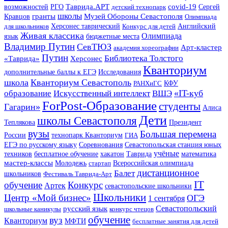
Таврида.АРТ
covid-19
возможностей
РГО
детский технопарк
Сергей
школы
Музей Обороны Севастополя
гранты
Кравцов
Олимпиада
Английский
для школьников
Херсонес таврический
Конкурс для детей
Живая классика
Олимпиада
язык
бюджетные места
Владимир Путин
СевТЮЗ
Арт-кластер
академия хореографии
Путин
Библиотека Толстого
«Таврида»
Херсонес
Кванториум
Исследования
дополнительные баллы к ЕГЭ
школа
Кванториум Севастополь
КФУ
РАНХиГС
«IT-куб
образование
Искусственный интеллект
ВШЭ
ForPost-Образование
студенты
Гагарин»
Алиса
Дети
школы Севастополя
Теплякова
Президент
вузы
Большая перемена
технопарк Кванториум
России
ГИА
ЕГЭ по русскому языку
Соревнования
Севастопольская станция юных
учёные
хакатон
Таврида
техников
бесплатное обучение
математика
мастер-классы
Молодежь
стартап
Всероссийская олимпиада
дистанционное
Балет
школьников
Фестиваль Таврида-Арт
IT
обучение
Конкурс
Артек
севастопольские школьники
Школьники
Центр «Мой бизнес»
ОГЭ
1 сентября
Севастопольский
русский язык
школьные каникулы
конкурс чтецов
обучение
вуз
Кванториум
МФТИ
бесплатные занятия для детей