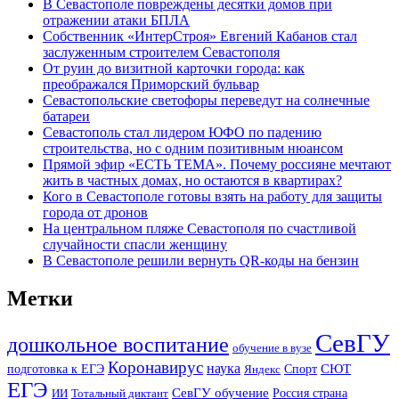
В Севастополе повреждены десятки домов при
отражении атаки БПЛА
Собственник «ИнтерСтроя» Евгений Кабанов стал
заслуженным строителем Севастополя
От руин до визитной карточки города: как
преображался Приморский бульвар
Севастопольские светофоры переведут на солнечные
батареи
Севастополь стал лидером ЮФО по падению
строительства, но с одним позитивным нюансом
Прямой эфир «ЕСТЬ ТЕМА». Почему россияне мечтают
жить в частных домах, но остаются в квартирах?
Кого в Севастополе готовы взять на работу для защиты
города от дронов
На центральном пляже Севастополя по счастливой
случайности спасли женщину
В Севастополе решили вернуть QR-коды на бензин
Метки
СевГУ
дошкольное воспитание
обучение в вузе
Коронавирус
наука
Спорт
СЮТ
подготовка к ЕГЭ
Яндекс
ЕГЭ
СевГУ обучение
ИИ
Тотальный диктант
Россия страна