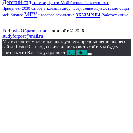
Детский сад
космос
Центр Мой бизнес Севастополь
детские сады
Приоритет-2030
Спорт в каждый двор
поступление в вуз
МГУ
экзамены
итоговое сочинение
мой бизнес
Робототехника
ForPost - Образование
, копирайт © 2026
studyforpost@mail.ru
Мы используем куки для наилучшего представления нашего
сайта. Если Вы продолжите использовать сайт, мы будем
считать что Вас это устраивает.
Да
Нет