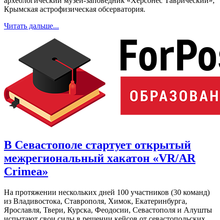
археологический музей-заповедник «Херсонес Таврический»,
Крымская астрофизическая обсерватория.
Читать дальше...
В Севастополе стартует открытый
межрегиональный хакатон «VR/AR
Crimea»
На протяжении нескольких дней 100 участников (30 команд)
из Владивостока, Ставрополя, Химок, Екатеринбурга,
Ярославля, Твери, Курска, Феодосии, Севастополя и Алушты
испытают свои силы в решении кейсов от севастопольских