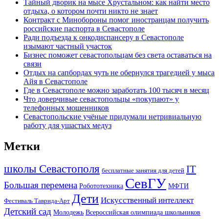
Тайный дворик на мысе Хрустальном: как найти место
отдыха, о котором почти никто не знает
Контракт с Минобороны помог иностранцам получить
российские паспорта в Севастополе
Ради подъезда к онкодиспансеру в Севастополе
изымают частный участок
Бизнес поможет севастопольцам без света оставаться на
связи
Отдых на сапбордах чуть не обернулся трагедией у мыса
Айя в Севастополе
Где в Севастополе можно заработать 100 тысяч в месяц
Что доверчивые севастопольцы «покупают» у
телефонных мошенников
Севастопольские учёные придумали нетривиальную
работу для ушастых медуз
Метки
школы Севастополя
IT
бесплатные занятия для детей
СевГУ
Большая перемена
МФТИ
Робототехника
Дети
Искусственный интеллект
Фестиваль Таврида-Арт
Детский сад
Молодежь
Всероссийская олимпиада школьников