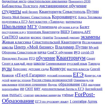
бюджетные места
севастопольские школьники
Приоритет-2030
дистанционное обучение
Библиотека Толстого
студенты
Путин
Кванториум Севастополь
мой бизнес
Коронавирус
Центр Мой бизнес Севастополь
Алиса Теплякова
Арт-кластер «Таврида»
подготовка к ЕГЭ
математика
Школьники
МГУ
Балет
Олимпиада
обучение в вузе
ВШЭ
Таврида.АРТ
технопарк Кванториум
поступление в вуз
экзамены
СевТЮЗ
космос
хакатон
гранты
Тотальный диктант
Живая классика
Севастопольский Кванториум
Исследования
Центр «Мой бизнес»
Владимир Путин
школы
Музей
вуз
Обороны Севастополя
наука
СевГУ обучение
covid-19
Кванториум
обучение
Спорт
Президент России
РГО
школа
Соревнования
русский язык
Таврида
Спорт в каждый двор
вузы
Конкурс
Херсонес
детские сады
мастер-классы
Сергей
ЕГЭ
«IT-куб Гагарин»
Кравцов
детский технопарк
Конкурс для
детей
конкурс чтецов
Россия страна возможностей
Олимпиада для
образование
итоговое сочинение
школьников
Яндекс
ГИА
академия
СЮТ
КФУ
Английский
хореографии
ИИ
дополнительные баллы к ЕГЭ
ForPost-
учёные
язык
РАНХиГС
стартап
школьные каникулы
Образование
1 сентября
Артек
ЕГЭ по русскому языку