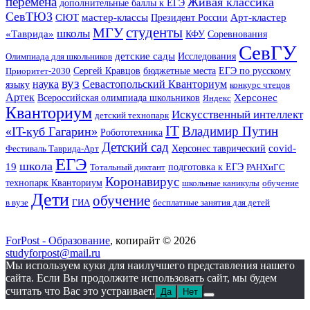
перемена
Живая классика
дополнительные баллы к ЕГЭ
СевТЮЗ
Арт-кластер
СЮТ
мастер-классы
Президент России
студенты
МГУ
школы
«Таврида»
КФУ
Соревнования
СевГУ
детские сады
Исследования
Олимпиада для школьников
ЕГЭ по русскому
Приоритет-2030
Сергей Кравцов
бюджетные места
вуз
наука
Севастопольский Кванториум
языку
конкурс чтецов
Артек
Херсонес
Всероссийская олимпиада школьников
Яндекс
Кванториум
Искусственный интеллект
детский технопарк
IT
Владимир Путин
«IT-куб Гагарин»
Робототехника
Детский сад
covid-
Фестиваль Таврида-Арт
Херсонес таврический
ЕГЭ
школа
19
Тотальный диктант
подготовка к ЕГЭ
РАНХиГС
Коронавирус
технопарк Кванториум
школьные каникулы
обучение
Дети
обучение
в вузе
ГИА
бесплатные занятия для детей
ForPost - Образование
, копирайт © 2026
studyforpost@mail.ru
Мы используем куки для наилучшего представления нашего
сайта. Если Вы продолжите использовать сайт, мы будем
считать что Вас это устраивает.
Да
Нет