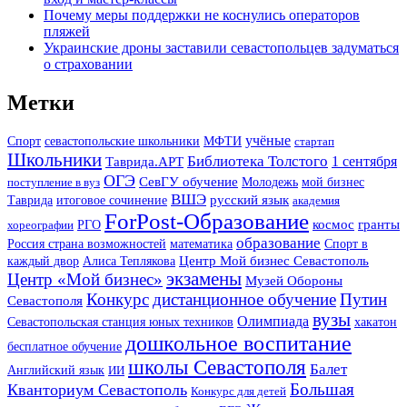
Почему меры поддержки не коснулись операторов
пляжей
Украинские дроны заставили севастопольцев задуматься
о страховании
Метки
учёные
Спорт
МФТИ
севастопольские школьники
стартап
Школьники
Библиотека Толстого
Таврида.АРТ
1 сентября
ОГЭ
СевГУ обучение
поступление в вуз
Молодежь
мой бизнес
ВШЭ
Таврида
итоговое сочинение
русский язык
академия
ForPost-Образование
космос
гранты
хореографии
РГО
образование
Россия страна возможностей
математика
Спорт в
Центр Мой бизнес Севастополь
каждый двор
Алиса Теплякова
экзамены
Центр «Мой бизнес»
Музей Обороны
дистанционное обучение
Путин
Конкурс
Севастополя
вузы
Олимпиада
хакатон
Севастопольская станция юных техников
дошкольное воспитание
бесплатное обучение
школы Севастополя
Балет
Английский язык
ИИ
Большая
Кванториум Севастополь
Конкурс для детей