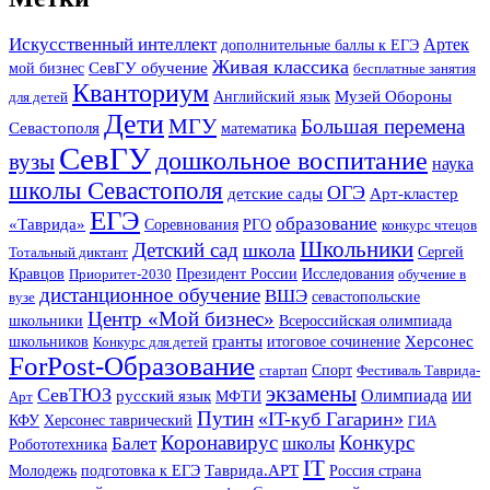
Искусственный интеллект
Артек
дополнительные баллы к ЕГЭ
Живая классика
СевГУ обучение
мой бизнес
бесплатные занятия
Кванториум
Музей Обороны
Английский язык
для детей
Дети
МГУ
Большая перемена
Севастополя
математика
СевГУ
дошкольное воспитание
вузы
наука
школы Севастополя
ОГЭ
Арт-кластер
детские сады
ЕГЭ
образование
«Таврида»
Соревнования
РГО
конкурс чтецов
Школьники
Детский сад
школа
Тотальный диктант
Сергей
Исследования
Кравцов
Приоритет-2030
Президент России
обучение в
дистанционное обучение
ВШЭ
вузе
севастопольские
Центр «Мой бизнес»
школьники
Всероссийская олимпиада
гранты
итоговое сочинение
Херсонес
школьников
Конкурс для детей
ForPost-Образование
Спорт
стартап
Фестиваль Таврида-
экзамены
СевТЮЗ
Олимпиада
русский язык
МФТИ
Арт
ИИ
Путин
«IT-куб Гагарин»
КФУ
Херсонес таврический
ГИА
Коронавирус
Конкурс
Балет
школы
Робототехника
IT
Таврида.АРТ
Молодежь
подготовка к ЕГЭ
Россия страна