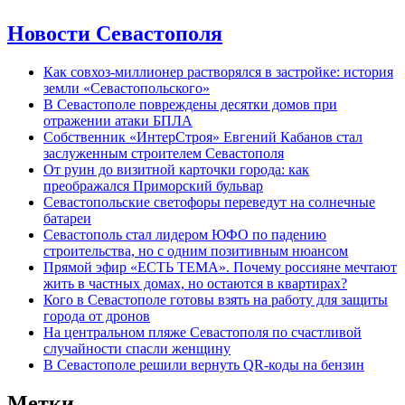
Новости Севастополя
Как совхоз-миллионер растворялся в застройке: история
земли «Севастопольского»
В Севастополе повреждены десятки домов при
отражении атаки БПЛА
Собственник «ИнтерСтроя» Евгений Кабанов стал
заслуженным строителем Севастополя
От руин до визитной карточки города: как
преображался Приморский бульвар
Севастопольские светофоры переведут на солнечные
батареи
Севастополь стал лидером ЮФО по падению
строительства, но с одним позитивным нюансом
Прямой эфир «ЕСТЬ ТЕМА». Почему россияне мечтают
жить в частных домах, но остаются в квартирах?
Кого в Севастополе готовы взять на работу для защиты
города от дронов
На центральном пляже Севастополя по счастливой
случайности спасли женщину
В Севастополе решили вернуть QR-коды на бензин
Метки