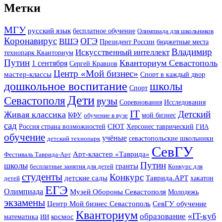
Метки
МГУ
русский язык
бесплатное обучение
Олимпиада для школьников
Коронавирус
ОГЭ
ВШЭ
Президент России
бюджетные места
Владимир
Искусственный интеллект
технопарк Кванториум
Путин
Кванториум Севастополь
1 сентября
Сергей Кравцов
Центр «Мой бизнес»
мастер-классы
Спорт в каждый двор
дошкольное воспитание
школы
Спорт
Дети
Севастополя
вузы
Соревнования
Исследования
IT
Детский
Живая классика
КФУ
обучение в вузе
мой бизнес
сад
СЮТ
Россия страна возможностей
Херсонес таврический
ГИА
обучение
учёные
детский технопарк
севастопольские школьники
СевГУ
Арт-кластер «Таврида»
Фестиваль Таврида-Арт
Путин
школы
гранты
бесплатные занятия для детей
Конкурс для
студенты
Конкурс
Таврида.АРТ
детские сады
хакатон
детей
ЕГЭ
Олимпиада
Музей Обороны Севастополя
Молодежь
экзамены
Центр Мой бизнес Севастополь
СевГУ обучение
Кванториум
«IT-куб
образование
космос
математика
ИИ