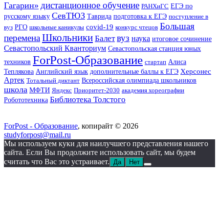
дистанционное обучение
Гагарин»
ЕГЭ по
РАНХиГС
СевТЮЗ
русскому языку
Таврида
подготовка к ЕГЭ
поступление в
Большая
covid-19
вуз
РГО
школьные каникулы
конкурс чтецов
Школьники
перемена
вуз
Балет
наука
итоговое сочинение
Севастопольский Кванториум
Севастопольская станция юных
ForPost-Образование
техников
стартап
Алиса
Английский язык
Херсонес
Теплякова
дополнительные баллы к ЕГЭ
Артек
Тотальный диктант
Всероссийская олимпиада школьников
школа
МФТИ
Яндекс
Приоритет-2030
академия хореографии
Библиотека Толстого
Робототехника
ForPost - Образование
, копирайт © 2026
studyforpost@mail.ru
Мы используем куки для наилучшего представления нашего
сайта. Если Вы продолжите использовать сайт, мы будем
считать что Вас это устраивает.
Да
Нет