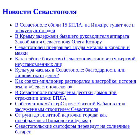
Новости Севастополя
В Севастополе сбили 15 БПЛА, на Инжире тушат лес и
эвакуируют людей
В Крыму задержали бывшего руководителя аппарата
Заксобрания Севастополя Олега Козюру
Севастополец превращает груды металла в корабли и
маяки
Как зелёное богатство Севастополя становится жертвой
неустановленных лиц
Культура чаевых в Севастополе: благодарность или
лишняя трата денег?
Как совхоз-миллионер растворялся в застройке: история
земли «Севастопольского»
В Севастополе повреждены десятки домов при
отражении атаки БПЛА
Собственник «ИнтерСтроя» Евгений Кабанов стал
заслуженным строителем Севастополя
От руин до визитной карточки города: как
преображался Приморский бульвар
Севастопольские светофоры переведут на солнечные
батареи